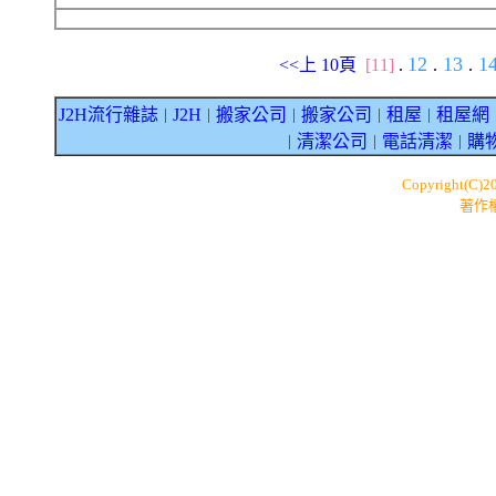
12
13
1
<<上 10頁
[11]
.
.
.
J2H流行雜誌
J2H
搬家公司
搬家公司
租屋
租屋網
｜
｜
｜
｜
｜
清潔公司
電話清潔
購
｜
｜
｜
Copyright(C)2
著作