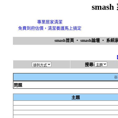
smas
專業居家清潔
免費到府估價，清潔養護馬上搞定
smash首頁
‧
smash論壇
‧
系統
搜尋:
※
問題
主題