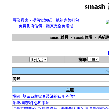
smas
專業搬家，提供氣泡紙、紙箱完美打包
免費到府估價，搬家完全免煩惱
smash首頁
‧
smash論壇
‧
系統
搜尋:
※
問題
主題
桃園--簡單系統家具裝潢的費用評估?
系統櫃的5件必知事項