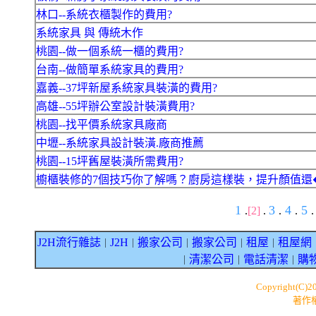
林口--系統衣櫃製作的費用?
系統家具 與 傳統木作
桃園--做一個系統一櫃的費用?
台南--做簡單系統家具的費用?
嘉義--37坪新屋系統家具裝潢的費用?
高雄--55坪辦公室設計裝潢費用?
桃園--找平價系統家具廠商
中壢--系統家具設計裝潢.廠商推薦
桃園--15坪舊屋裝潢所需費用?
櫥櫃裝修的7個技巧你了解嗎？廚房這樣裝，提升顏值還
1
3
4
5
.
[2]
.
.
.
.
J2H流行雜誌
J2H
搬家公司
搬家公司
租屋
租屋網
｜
｜
｜
｜
｜
清潔公司
電話清潔
購
｜
｜
｜
Copyright(C)2
著作