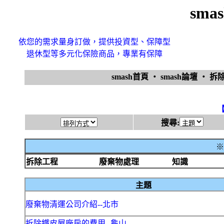
sma
依您的需求量身訂做，提供投資型、保障型
退休型等多元化保險商品，專業有保障
smash首頁
‧
smash論壇
‧
拆
搜尋:
※
拆除工程
廢棄物處理
知識
主題
廢棄物清運公司介紹--北市
拆除鐵皮屋廠房的費用--龜山