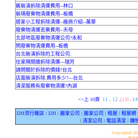
舊裝潢拆除清運費用--林口
裝璜廢棄物清運費用--板橋
居家小工程拆除清運--廠商介紹--萬華
廢棄物清運丟棄費用--天母
北部地區廢棄物清運公司?永和
問廢棄物清運費用--板橋
台北裝潢拆除的工程公司.
住家隔間牆拆除清運---瑞芳
請問關於拆除的價錢?台北
店面裝潢拆除.費用多少?---台北
清潔服務有廢棄物清運?內湖
11
12
1
<<上 10頁
.
.
[13]
.
J2H流行雜誌
J2H
搬家公司
搬家公司
租屋
租屋網
｜
｜
｜
｜
｜
清潔公司
電話清潔
購
｜
｜
｜
Copyright(C)2