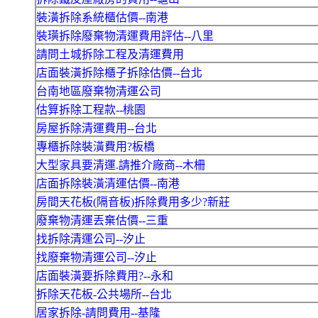
裝潢拆除系統櫃估價--南港
裝璜拆除廢棄物清運費用評估--八里
請問土城拆除工程及清運費用
店面裝潢拆除櫃子拆除估價--台北
台南地區廢棄物清運公司
估算拆除工程款--桃園
房屋拆除清運費用--台北
專櫃拆除裝潢費用?板橋
大型家具要清運.請推介廠商--木柵
店面拆除裝潢清運估價--南港
房間天花板(隔音板)拆除費用多少?新莊
廢棄物清運丟棄估價--三重
找拆除清運公司--汐止
找廢棄物清運公司--汐止
店面裝潢要拆除費用?--永和
拆除天花板-公共場所--台北
居家拆除-請問費用--基隆