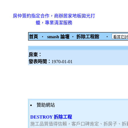
房仲簽約指定合作，商辦居家地板拋光打
蠟，專業清潔服務
首頁
‧
smash 論壇
‧
拆除工程館
‧
房東：
發表時間：
1970-01-01
贊助網站
DESTROY 拆除工程
施工品質值得信賴，客戶口碑肯定、拆房子、拆