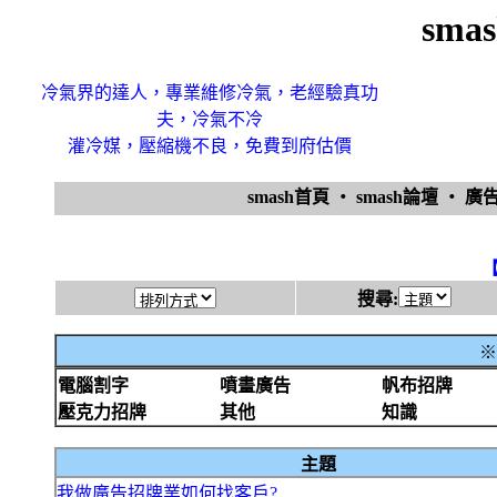
sma
冷氣界的達人，專業維修冷氣，老經驗真功
夫，冷氣不冷
灌冷媒，壓縮機不良，免費到府估價
smash首頁
‧
smash論壇
‧
廣
搜尋:
※
電腦割字
噴畫廣告
帆布招牌
壓克力招牌
其他
知識
主題
我做廣告招牌業如何找客戶?