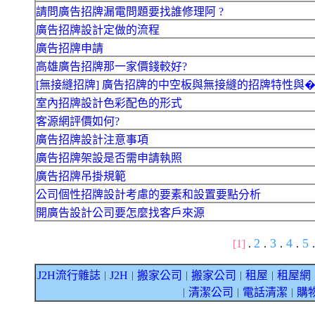
請問廣告招牌漏電問題要找誰修理阿 ?
廣告招牌設計定做的流程
廣告招牌申請
高雄廣告招牌那一家價錢較好?
[無接縫招牌] 廣告招牌的中空板與無接縫的招牌特性與
室內招牌設計色彩配色的形式
客源網評價如何?
廣告招牌設計注意事項
廣告招牌架設是否需申請執照
廣告招牌吊掛規範
公司個性招牌設計考慮的要素和設置要點分析
開廣告設計公司要怎麼找客戶來源
2
3
4
5
[1]
.
.
.
.
.
J2H流行雜誌
J2H
搬家公司
搬家公司
租屋
租屋網
｜
｜
｜
｜
｜
清潔公司
電話清潔
購
｜
｜
｜