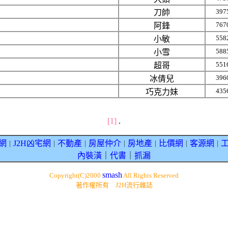
397
刀帥
767
阿鋒
558
小敏
588
小雪
551
超哥
396
冰倩兒
435
巧克力妹
[1]
.
網
J2H凶宅網
不動產
房屋仲介
房地產
比價網
客源網
｜
｜
｜
｜
｜
｜
｜
內裝潢
｜
代書
｜
抓漏
smash
Copyright(C)2000
All Rights Reserved
著作權所有 J2H流行雜誌