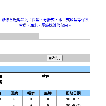
維修各廠牌冷氣：窗型、分離式、水冷式箱型等保養
冷媒、漏水、壓縮機維修保固。
漏
壁癌
薦
氣
回應
轉寄
無聊
張貼日期
9
6
0
0
2011-06-23
1
6
0
0
2011-06-26