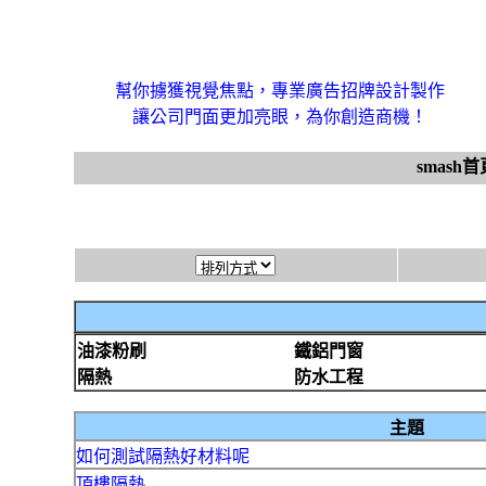
幫你擄獲視覺焦點，專業廣告招牌設計製作
讓公司門面更加亮眼，為你創造商機！
smash首
油漆粉刷
鐵鋁門窗
隔熱
防水工程
主題
如何測試隔熱好材料呢
頂樓隔熱