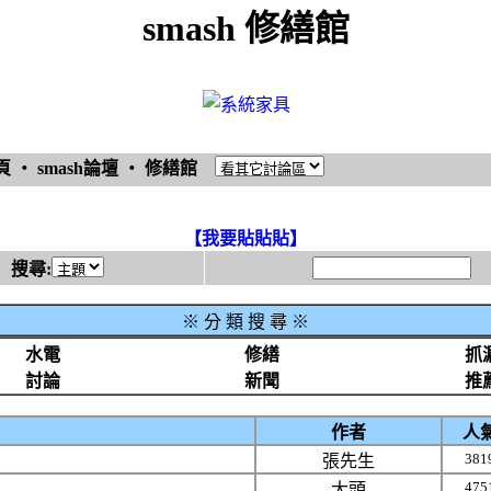
smash 修繕館
頁
‧
smash論壇
‧
修繕館
【我要貼貼貼】
搜尋:
※
分 類 搜 尋 ※
水電
修繕
抓
討論
新聞
推
作者
人
381
張先生
475
大頭