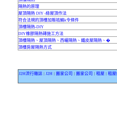
隔熱的原理
屋頂隔熱 DIY -綠屋頂作法
符合法規的頂樓加賑袺鰝k令條件
頂樓隔熱-DIY
DIY橡膠隔熱磚施工方法
頂樓隔熱、屋頂隔熱、西曬隔熱、鐵皮屋隔熱、�
頂樓房屋隔熱方式
J2H流行雜誌
J2H
搬家公司
搬家公司
租屋
租屋
｜
｜
｜
｜
｜