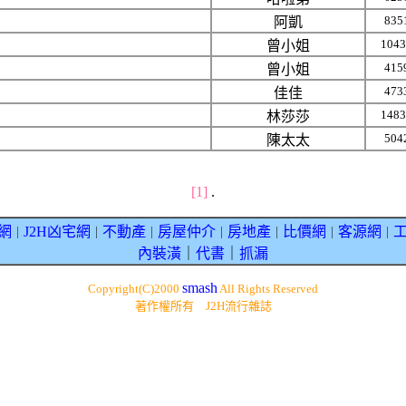
835
阿凱
1043
曾小姐
415
曾小姐
473
佳佳
1483
林莎莎
504
陳太太
[1]
.
網
J2H凶宅網
不動產
房屋仲介
房地產
比價網
客源網
｜
｜
｜
｜
｜
｜
｜
內裝潢
｜
代書
｜
抓漏
smash
Copyright(C)2000
All Rights Reserved
著作權所有 J2H流行雜誌