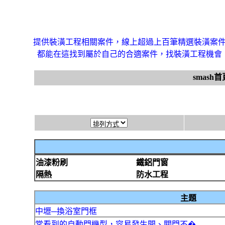
提供裝潢工程相關案件，線上超過上百筆精選裝潢案
都能在這找到屬於自己的合適案件，找裝潢工程機會
smash首
油漆粉刷
鐵鋁門窗
隔熱
防水工程
主題
中壢─換浴室門框
常看到的自動門機型，容易發生開、關門不�