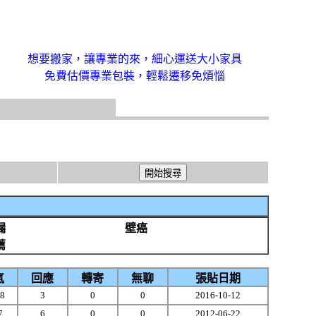
想要搬家，讓專業的來，細心運送大小家具
免費估價專業包裝，輕鬆遷移免煩惱
漏
壁癌
薦
氣
回應
轉寄
無聊
張貼日期
8
3
0
0
2016-10-12
7
6
0
0
2012-06-22