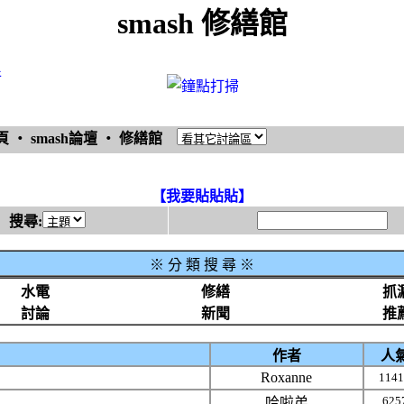
smash 修繕館
件
頁
‧
smash論壇
‧
修繕館
【我要貼貼貼】
搜尋:
※
分 類 搜 尋 ※
水電
修繕
抓
討論
新聞
推
作者
人
Roxanne
1141
625
哈啦弟