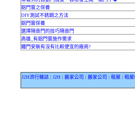
鋁門窗之保養
DIY測試不銹鋼之方法
鋁門窗保養
選擇隔音門的技巧隔音門
高雄_有鋁門窗施作需求
鐵門安裝有沒有比較便宜的廠商?
J2H流行雜誌
J2H
搬家公司
搬家公司
租屋
租屋
｜
｜
｜
｜
｜