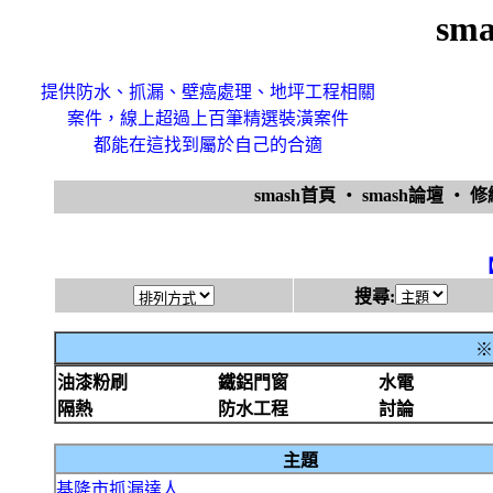
sm
提供防水、抓漏、壁癌處理、地坪工程相關
案件，線上超過上百筆精選裝潢案件
都能在這找到屬於自己的合適
smash首頁
‧
smash論壇
‧
搜尋:
※
油漆粉刷
鐵鋁門窗
水電
隔熱
防水工程
討論
主題
基隆市抓漏達人