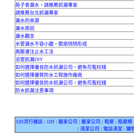
房子會漏水，請推薦抓漏專家
請推薦台北抓漏專家
漏水的來源
漏水原因
漏水觀念
水管漏水不容小覷，壁癌悄悄形成
高壓灌注止水工法
浴室抓漏DIY
如何選擇優良防水抓漏公司，避免花冤枉錢
如何選擇優質防水工程施作廠商
如何選擇優良防水抓漏公司，避免花冤枉錢
防水抓漏注意事項
J2H流行雜誌
J2H
搬家公司
搬家公司
租屋
租屋網
｜
｜
｜
｜
｜
清潔公司
電話清潔
購
｜
｜
｜