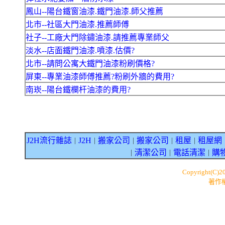
鳳山--陽台鐵窗油漆.鐵門油漆.師父推薦
北市--社區大門油漆.推薦師傅
社子--工廠大門除鏽油漆.請推薦專業師父
淡水--店面鐵門油漆.噴漆.估價?
北市--請問公寓大鐵門油漆粉刷價格?
屏東--專業油漆師傅推薦?粉刷外牆的費用?
南崁--陽台鐵欄杆油漆的費用?
J2H流行雜誌
J2H
搬家公司
搬家公司
租屋
租屋網
｜
｜
｜
｜
｜
清潔公司
電話清潔
購
｜
｜
｜
Copyright(C)2
著作