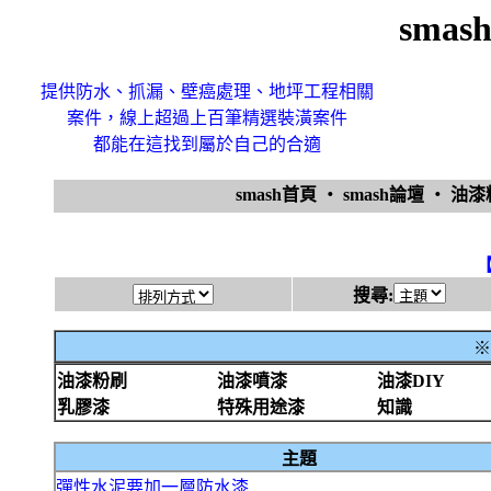
sma
提供防水、抓漏、壁癌處理、地坪工程相關
案件，線上超過上百筆精選裝潢案件
都能在這找到屬於自己的合適
smash首頁
‧
smash論壇
‧
油
搜尋:
※
油漆粉刷
油漆噴漆
油漆DIY
乳膠漆
特殊用途漆
知識
主題
彈性水泥要加一層防水漆