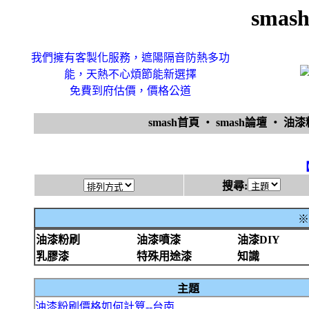
sma
我們擁有客製化服務，遮陽隔音防熱多功
能，天熱不心煩節能新選擇
免費到府估價，價格公道
smash首頁
‧
smash論壇
‧
油
搜尋:
※
油漆粉刷
油漆噴漆
油漆DIY
乳膠漆
特殊用途漆
知識
主題
油漆粉刷價格如何計算--台南