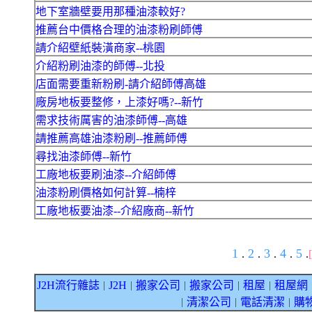
地下室牆壁要用那種油漆較好?
推薦台中價格合理的油漆粉刷師傅
請介紹壁紙裝潢商家--桃園
介紹粉刷油漆的師傅--北投
店面需要重新粉刷-請介紹師傅高雄
廠房地板要整修，上漆好嗎?--新竹
需求技術厲害的油漆師傅--高雄
請推薦高雄油漆粉刷--推薦師傅
尋找油漆師傅--新竹
工廠地板要刷油漆--介紹師傅
油漆粉刷價格如何計算--楠梓
工廠地板要油漆--介紹廠商--新竹
1
2
3
4
5
.
.
.
.
.
J2H流行雜誌
J2H
搬家公司
搬家公司
租屋
租屋網
｜
｜
｜
｜
｜
清潔公司
電話清潔
購
｜
｜
｜