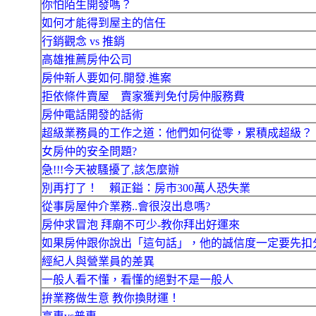
你怕陌生開發嗎？
如何才能得到屋主的信任
行銷觀念 vs 推銷
高雄推薦房仲公司
房仲新人要如何.開發.進案
拒依條件賣屋 賣家獲判免付房仲服務費
房仲電話開發的話術
超級業務員的工作之道：他們如何從零，累積成超級？
女房仲的安全問題?
急!!!今天被騷擾了,該怎麼辦
別再打了！ 賴正鎰：房市300萬人恐失業
從事房屋仲介業務..會很沒出息嗎?
房仲求冒泡 拜廟不可少-教你拜出好運來
如果房仲跟你說出「這句話」，他的誠信度一定要先扣
經紀人與營業員的差異
一般人看不懂，看懂的絕對不是一般人
拚業務做生意 教你換財運！