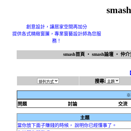
sma
創意設計，讓居家空間再加分
提供各式精緻窗簾，專業窗藝設計師為您服
務！
smash首頁
‧
smash論壇
‧
仲
搜尋:
※
問題
討論
交流
主題
當你放下面子賺錢的時候， 說明你已經懂事了。