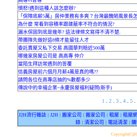
高專vs普專
憤怒!遇到這種人該怎麼辦?
「保障底薪5萬」房仲業務有多爽？台灣最醜陋風景長
為什麼 常看到容積率跟建蔽率不符合的情況?
漏水保固到底是幾年? 這法律條文寫得不清不楚.
帶團隊先做好這8條才能留住人才
委託賣屋又私下交易 高國華判賠近500萬
哪幾家房屋公司是 高高專 仲介
當陌生拜訪常遇到的答覆
信義房屋前六個月月薪4萬是真的嗎??
請問各位在高專店抽的%數都多少
傳說中的幸福企業~永慶房屋福利疑問(新手)
1
2
3
4
5
.
.
.
.
.
J2H流行雜誌
J2H
搬家公司
搬家公司
租屋
租屋
｜
｜
｜
｜
｜
錄
清潔公司
電話清潔
購
｜
｜
｜
Copyright(C)2