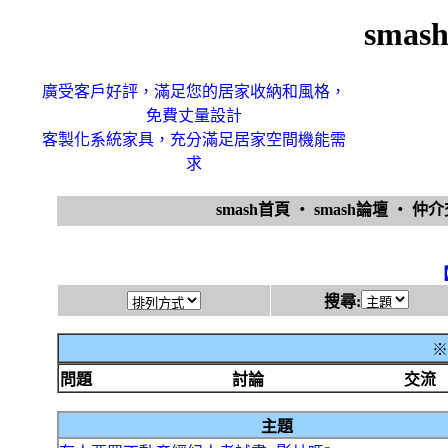
sma
廣受客戶好評，滿足您的居家收納和風格，
免費丈量設計
客製化系統家具，充分滿足居家空間機能需
求
smash首頁
‧
smash論壇
‧
仲
搜尋:
※
問題
討論
交流
主題