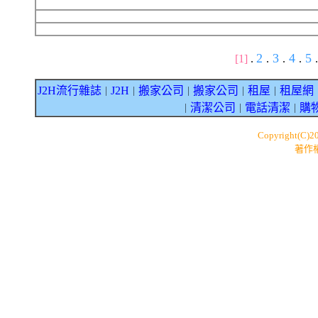
2
3
4
5
[1]
.
.
.
.
.
J2H流行雜誌
J2H
搬家公司
搬家公司
租屋
租屋網
｜
｜
｜
｜
｜
清潔公司
電話清潔
購
｜
｜
｜
Copyright(C)2
著作