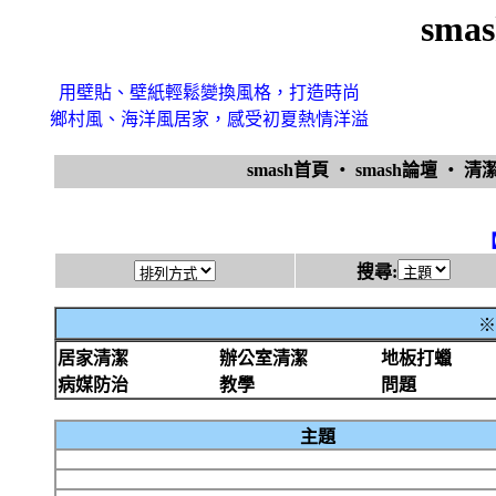
sma
用壁貼、壁紙輕鬆變換風格，打造時尚
鄉村風、海洋風居家，感受初夏熱情洋溢
smash首頁
‧
smash論壇
‧
清
搜尋:
※
居家清潔
辦公室清潔
地板打蠟
病媒防治
教學
問題
主題