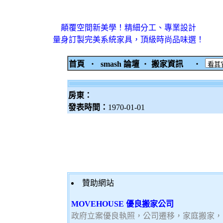
顛覆空間新美學！精細分工、專業設計
量身訂製完美系統家具，頂級時尚品味選！
首頁
‧
smash 論壇
‧
搬家資訊
‧
房東：
發表時間：
1970-01-01
贊助網站
MOVEHOUSE 優良搬家公司
政府立案優良執照，公司遷移，家庭搬家，