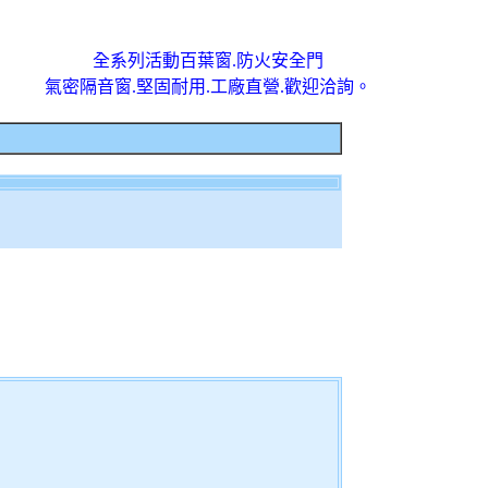
全系列活動百葉窗.防火安全門
氣密隔音窗.堅固耐用.工廠直營.歡迎洽詢。